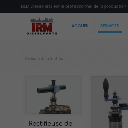
I.R.M DieselParts est le professionnel de la productio
ACCUEIL
SERVICES
3 résultats affichés
Rectifieuse de