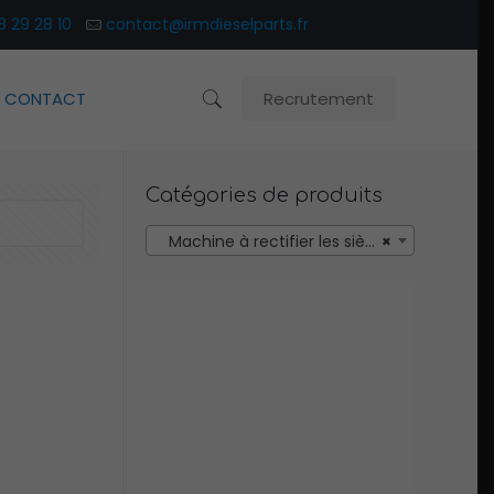
8 29 28 10
contact@irmdieselparts.fr
CONTACT
Recrutement
Catégories de produits
Machine à rectifier les sièges de soupape (Valve Seat Refacing Tool) (3)
×