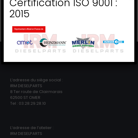
Certification ISO 9001 :
2015
Catégories de produits
Pour les culasses (1)
×
L’adresse du siège social :
IRM DIESELPARTS
8 Ter route de Clairmarais
62500 ST OMER
Tel : 03.28.29.28.10
L’adresse de l’atelier :
IRM DIESELPARTS