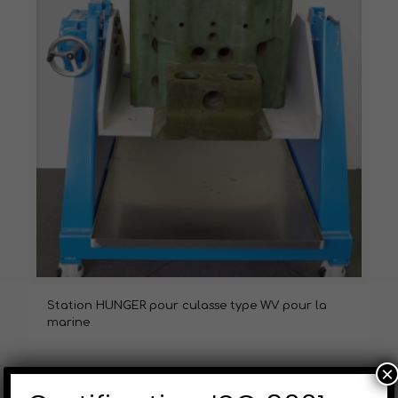
Station HUNGER pour culasse type WV pour la
marine
×