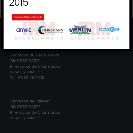
2015
Formation en régulation de vitesse (1)
×
L’adresse du siège social :
IRM DIESELPARTS
8 Ter route de Clairmarais
62500 ST OMER
Tel : 03.28.29.28.10
L’adresse de l’atelier :
IRM DIESELPARTS
8 Ter route de Clairmarais
62500 ST OMER