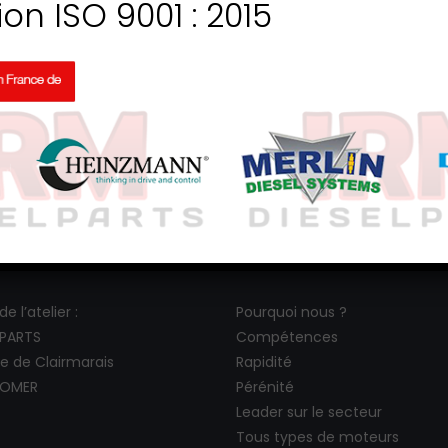
ion ISO 9001 : 2015
e l’atelier :
Pourquoi nous ?
LPARTS
Compétences
te de Clairmarais
Rapidité
 OMER
Pérénité
Leader sur le secteur
Tous types de moteurs