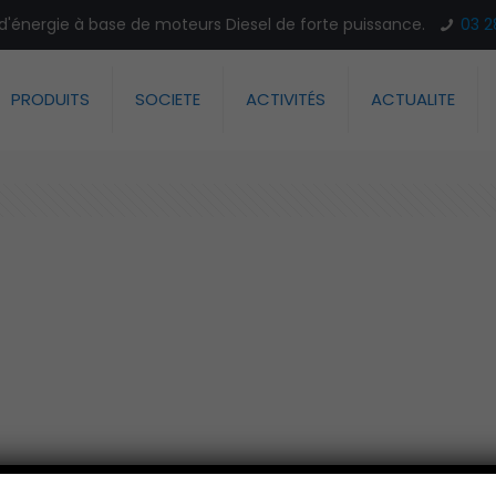
n d'énergie à base de moteurs Diesel de forte puissance.
03 2
PRODUITS
SOCIETE
ACTIVITÉS
ACTUALITE