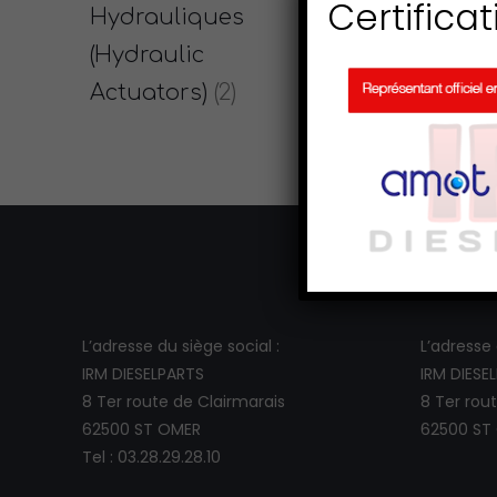
Certificat
Hydrauliques
(Hydraulic
Actuators)
(2)
L’adresse du siège social :
L’adresse d
IRM DIESELPARTS
IRM DIESE
8 Ter route de Clairmarais
8 Ter rou
62500 ST OMER
62500 ST
Tel : 03.28.29.28.10