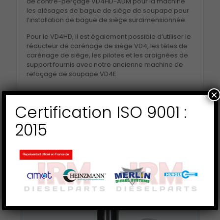
de contre-perçage VD4HD-ADM pour la machine
les alésages de bague de siège de soupape pour
l’installation de bague de siège surdimensionnée.
Pour le VD4HD, il est également possible d’utiliser le
réducteur de carénage de siège VD4, les têtes de
carénage de siège, les pilotes et les araignées de
support fournis avec notre ancienne machine de
refaçage de soupape VD4E.
×
Certification ISO 9001 :
2015
Produits similaires