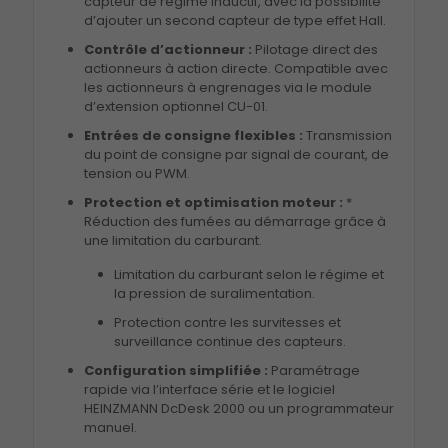
capteur de régime inductif, avec la possibilité
d’ajouter un second capteur de type effet Hall
.
Contrôle d’actionneur :
Pilotage direct des
actionneurs à action directe
.
Compatible avec
les actionneurs à engrenages via le module
d’extension optionnel CU-01
.
Entrées de consigne flexibles :
Transmission
du point de consigne par signal de courant, de
tension ou PWM
.
Protection et optimisation moteur :
*
Réduction des fumées au démarrage grâce à
une limitation du carburant
.
Limitation du carburant selon le régime et
la pression de suralimentation
.
Protection contre les survitesses et
surveillance continue des capteurs
.
Configuration simplifiée :
Paramétrage
rapide via l’interface série et le logiciel
HEINZMANN DcDesk 2000 ou un programmateur
manuel
.