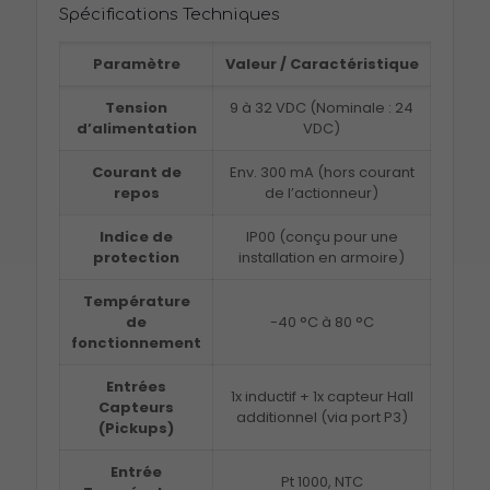
Spécifications Techniques
Paramètre
Valeur / Caractéristique
Tension
9 à 32 VDC (Nominale : 24
d’alimentation
VDC)
Courant de
Env.
300 mA (hors courant
repos
de l’actionneur)
Indice de
IP00 (conçu pour une
protection
installation en armoire)
Température
de
-40 °C à 80 °C
fonctionnement
Entrées
1x inductif + 1x capteur Hall
Capteurs
additionnel (via port P3)
(Pickups)
Entrée
Pt 1000, NTC