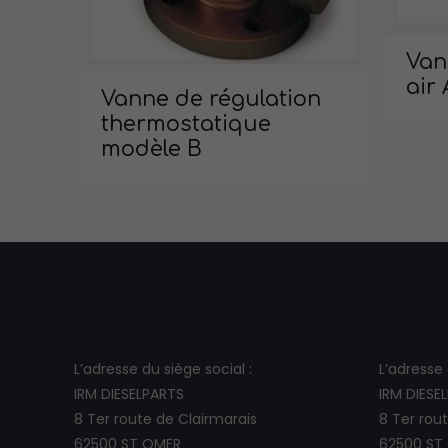
Van
air
Vanne de régulation
thermostatique
modèle B
L’adresse du siège social :
L’adresse d
IRM DIESELPARTS
IRM DIESE
8 Ter route de Clairmarais
8 Ter rou
62500 ST OMER
62500 ST