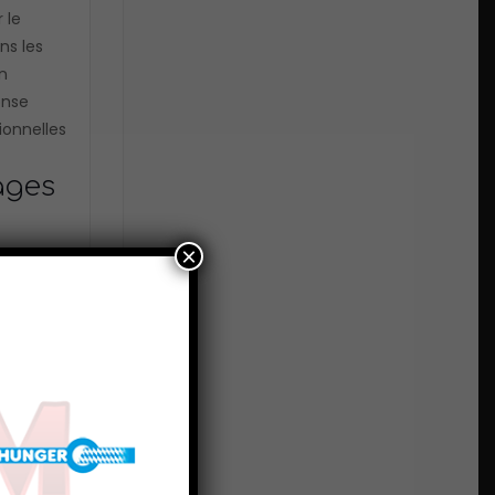
 le
ns les
n
onse
ionnelles
ages
×
montage
i-
+50°C