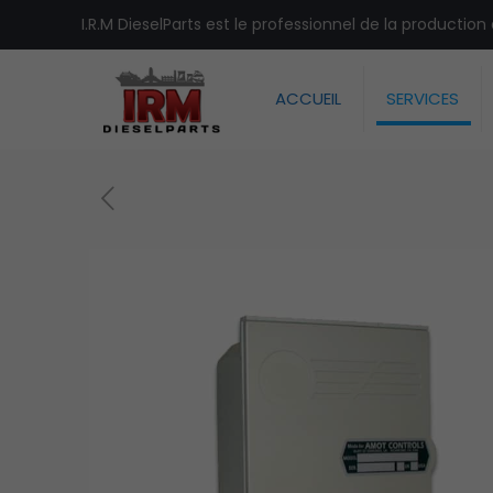
I.R.M DieselParts est le professionnel de la productio
ACCUEIL
SERVICES