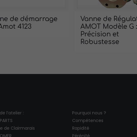
ne de démarrage
Vanne de Régula
 Amot 4123
AMOT Modèle G 
Précision et
Robustesse
e l’atelier :
Pourquoi nous ?
LPARTS
Compétences
te de Clairmarais
Rapidité
 OMER
Pérénité