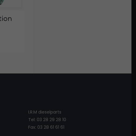
tion
:
I.R.M dieselparts
Tel: 03 28 29 28 10
Fax: 03 28 61 61 61