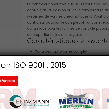
Le contrôleur pneumatique SG80 est utilisé pour
contrôle de la pression ou de la température da
systèmes de vannes pneumatiques. IL s’agit d’u
contrôleur autonome complet offrant une rép
dynamique pour les formes de contrôle proport
ou proportionnelles et intégrales.
Caractéristiques et avant
Contrôleur autonome complet
Coût du système réduit
ion ISO 9001 : 2015
Montage sur mur ou sur panneau
Connexions pneumatiques : 1/4″NPT avec 
pour taille de tuyau 4mm
matériel en fonte d’aluminium peinture ant
corrosion
Température ambiante permise : -20°C à 