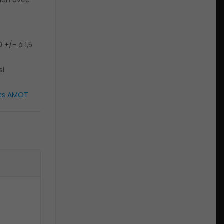
tion avec
0 +/- à 1,5
si
its AMOT